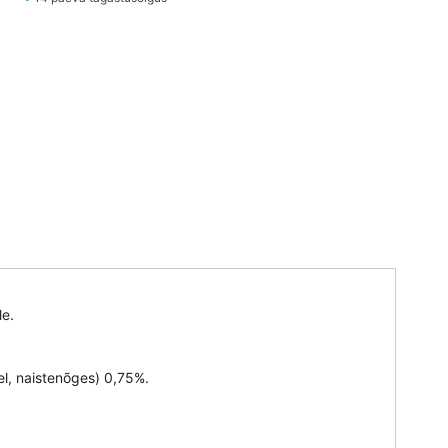
le.
el, naistenõges) 0,75%.