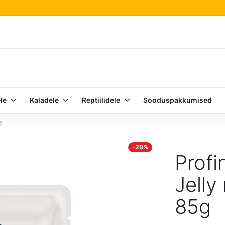
le
Kaladele
Reptiilidele
Sooduspakkumised
g
-20%
Profi
Jelly
85g