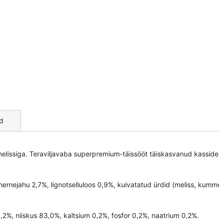
d
 melissiga. Teraviljavaba superpremium-täissööt täiskasvanud kasside
ernejahu 2,7%, lignotselluloos 0,9%, kuivatatud ürdid (meliss, kumm
1,2%, niiskus 83,0%, kaltsium 0,2%, fosfor 0,2%, naatrium 0,2%.