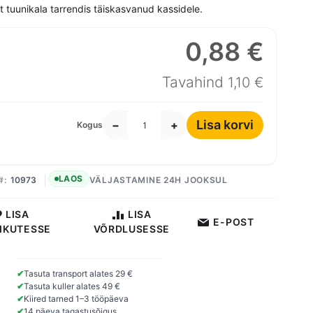
t tuunikala tarrendis täiskasvanud kassidele.
0,88 €
Erihind
Tavahind
1,10 €
Lisa korvi
−
+
Kogus
LAOS
10973
VÄLJASTAMINE 24H JOOKSUL
LISA
LISA
E-POST
IKUTESSE
VÕRDLUSESSE
✔
Tasuta transport alates 29 €
✔
Tasuta kuller alates 49 €
✔
Kiired tarned 1–3 tööpäeva
✔
14 päeva tagastusõigus