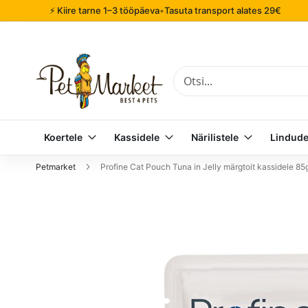
⚡ Kiire tarne 1–3 tööpäeva
•
Tasuta transport alates 29€
Otsi
Koertele
Kassidele
Närilistele
Lindude
Petmarket
Profine Cat Pouch Tuna in Jelly märgtoit kassidele 85
Mine
pildigalerii
lõppu