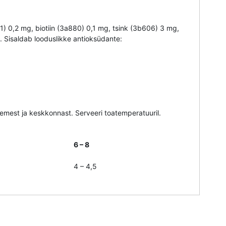
1) 0,2 mg, biotiin (3a880) 0,1 mg, tsink (3b606) 3 mg,
 Sisaldab looduslikke antioksüdante:
semest ja keskkonnast. Serveeri toatemperatuuril.
6 – 8
4 – 4,5