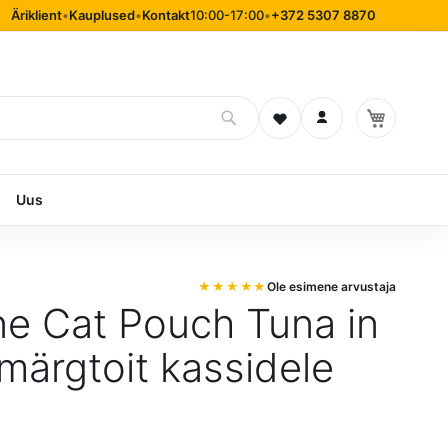
Äriklient
•
Kauplused
•
Kontakt
10:00-17:00
•
+372 5307 8870
Soovinimekiri
Logi sisse
Uus
Ole esimene arvustaja
ne Cat Pouch Tuna in
 märgtoit kassidele