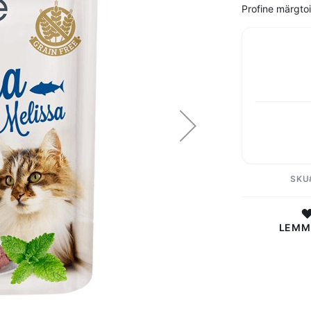
Profine märgtoi
SKU
LEMM