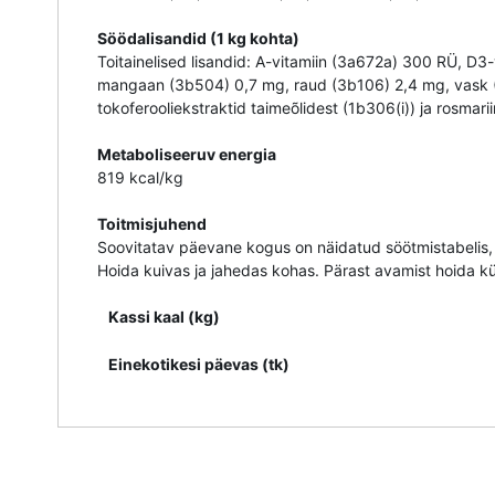
Söödalisandid (1 kg kohta)
Toitainelised lisandid: A-vitamiin (3a672a) 300 RÜ, D3
mangaan (3b504) 0,7 mg, raud (3b106) 2,4 mg, vask (3
tokoferooliekstraktid taimeõlidest (1b306(i)) ja rosmarii
Metaboliseeruv energia
819 kcal/kg
Toitmisjuhend
Soovitatav päevane kogus on näidatud söötmistabelis, k
Hoida kuivas ja jahedas kohas. Pärast avamist hoida k
Kassi kaal (kg)
Einekotikesi päevas (tk)