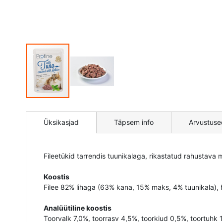
Mine
pildigalerii
Üksikasjad
Täpsem info
Arvustuse
algusesse
Fileetükid tarrendis tuunikalaga, rikastatud rahustava
Koostis
Filee 82% lihaga (63% kana, 15% maks, 4% tuunikala), h
Analüütiline koostis
Toorvalk 7,0%, toorrasv 4,5%, toorkiud 0,5%, toortuhk 