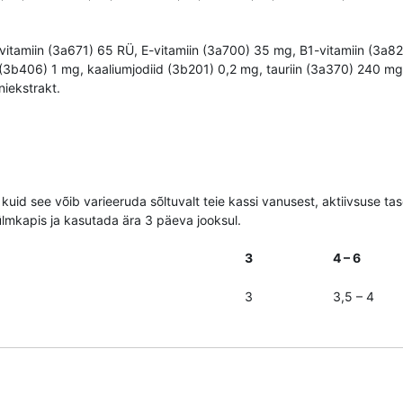
-vitamiin (3a671) 65 RÜ, E-vitamiin (3a700) 35 mg, B1-vitamiin (3a82
b406) 1 mg, kaaliumjodiid (3b201) 0,2 mg, tauriin (3a370) 240 mg.
niekstrakt.
uid see võib varieeruda sõltuvalt teie kassi vanusest, aktiivsuse ta
ülmkapis ja kasutada ära 3 päeva jooksul.
3
4 – 6
3
3,5 – 4