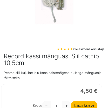
Mine
Ole esimene arvustaja
pildigalerii
Record kassi mänguasi Siil catnip
algusesse
10,5cm
Pehme siili kujuline lelu koos naistenõgese pulbriga mänguasja
täitmiseks.
4,50 €
Lisa korvi
−
+
Kogus