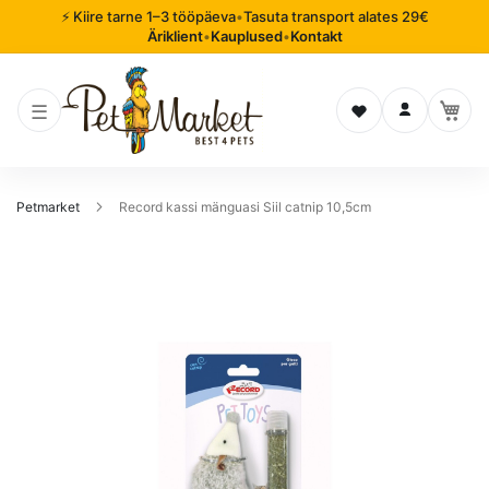
⚡ Kiire tarne 1–3 tööpäeva
•
Tasuta transport alates 29€
Äriklient
•
Kauplused
•
Kontakt
Soovinimekiri
Logi sisse
Petmarket
Record kassi mänguasi Siil catnip 10,5cm
Mine
pildigalerii
lõppu