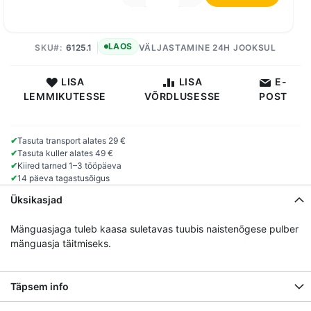
LAOS
SKU
6125.1
VÄLJASTAMINE 24H JOOKSUL
LISA
LISA
E-
LEMMIKUTESSE
VÕRDLUSESSE
POST
✔
Tasuta transport alates 29 €
✔
Tasuta kuller alates 49 €
✔
Kiired tarned 1–3 tööpäeva
✔
14 päeva tagastusõigus
Üksikasjad
Mänguasjaga tuleb kaasa suletavas tuubis naistenõgese pulber
mänguasja täitmiseks.
Täpsem info