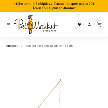
⚡ Kiire tarne 1–3 tööpäeva
•
Tasuta transport alates 29€
Äriklient
•
Kauplused
•
Kontakt
Soovinimekiri
Logi sisse
Petmarket
Record kassiõng kalaga 9x16,5cm
Mine
pildigalerii
lõppu