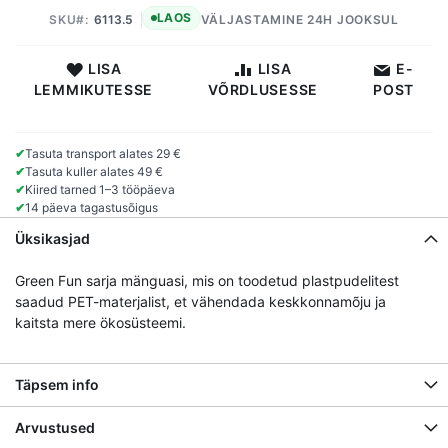
LAOS
SKU
6113.5
VÄLJASTAMINE 24H JOOKSUL
LISA
LISA
E-
LEMMIKUTESSE
VÕRDLUSESSE
POST
✔
Tasuta transport alates 29 €
✔
Tasuta kuller alates 49 €
✔
Kiired tarned 1–3 tööpäeva
✔
14 päeva tagastusõigus
Üksikasjad
Green Fun sarja mänguasi, mis on toodetud plastpudelitest
saadud PET-materjalist, et vähendada keskkonnamõju ja
kaitsta mere ökosüsteemi.
Täpsem info
Arvustused