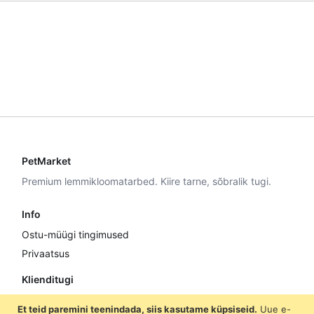
PetMarket
Premium lemmikloomatarbed. Kiire tarne, sõbralik tugi.
Info
Ostu-müügi tingimused
Privaatsus
Klienditugi
E–R 9:00–17:00
Et teid paremini teenindada, siis kasutame küpsiseid.
Uue e-