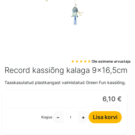
Mine
Ole esimene arvustaja
pildigalerii
Record kassiõng kalaga 9x16,5cm
algusesse
Taaskasutatud plastkangast valmistatud Green Fun kassiõng.
6,10 €
Lisa korvi
−
+
Kogus