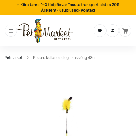
⚡ Kiire tarne 1–3 tööpäeva
•
Tasuta transport alates 29€
Äriklient
•
Kauplused
•
Kontakt
Soovinimekiri
Logi sisse
Petmarket
Record kollane sulega kassiõng 48cm
Mine
pildigalerii
lõppu