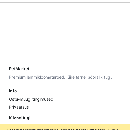
PetMarket
Premium lemmikloomatarbed. Kiire tarne, sõbralik tugi.
Info
Ostu-müügi tingimused
Privaatsus
Klienditugi
E–R 9:00–17:00