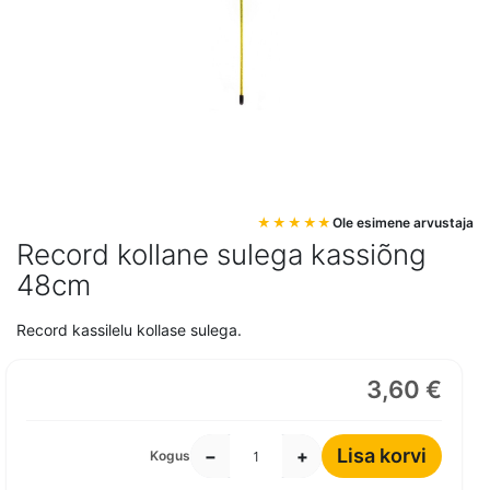
Mine
Ole esimene arvustaja
pildigalerii
Record kollane sulega kassiõng
algusesse
48cm
Record kassilelu kollase sulega.
3,60 €
Lisa korvi
−
+
Kogus