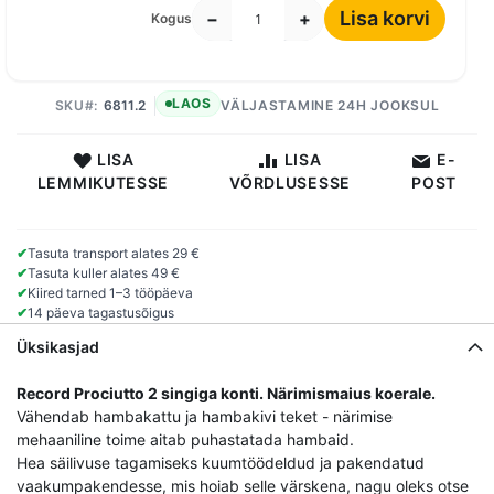
Lisa korvi
−
+
Kogus
LAOS
SKU
6811.2
VÄLJASTAMINE 24H JOOKSUL
LISA
LISA
E-
LEMMIKUTESSE
VÕRDLUSESSE
POST
✔
Tasuta transport alates 29 €
✔
Tasuta kuller alates 49 €
✔
Kiired tarned 1–3 tööpäeva
✔
14 päeva tagastusõigus
Üksikasjad
Record Prociutto 2 singiga konti. Närimismaius koerale.
Vähendab hambakattu ja hambakivi teket - närimise
mehaaniline toime aitab puhastatada hambaid.
Hea säilivuse tagamiseks kuumtöödeldud ja pakendatud
vaakumpakendesse, mis hoiab selle värskena, nagu oleks otse