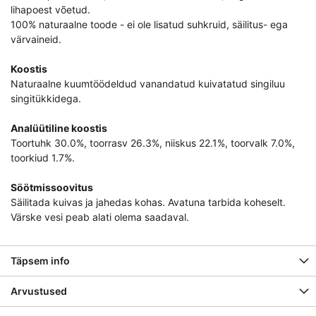
lihapoest võetud.
100% naturaalne toode - ei ole lisatud suhkruid, säilitus- ega
värvaineid.
Koostis
Naturaalne kuumtöödeldud vanandatud kuivatatud singiluu
singitükkidega.
Analüütiline koostis
Toortuhk 30.0%, toorrasv 26.3%, niiskus 22.1%, toorvalk 7.0%,
toorkiud 1.7%.
Söötmissoovitus
Säilitada kuivas ja jahedas kohas. Avatuna tarbida koheselt.
Värske vesi peab alati olema saadaval.
Täpsem info
Arvustused