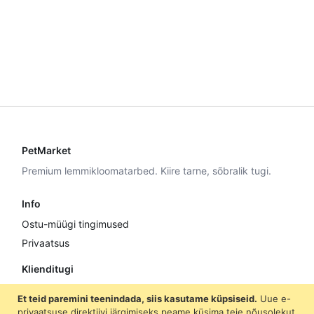
PetMarket
Premium lemmikloomatarbed. Kiire tarne, sõbralik tugi.
Info
Ostu-müügi tingimused
Privaatsus
Klienditugi
E–R 9:00–17:00
Et teid paremini teenindada, siis kasutame küpsiseid.
Uue e-
+372 5307 8870
privaatsuse direktiivi järgimiseks peame küsima teie nõusolekut