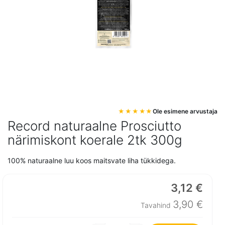
Mine
Ole esimene arvustaja
pildigalerii
Record naturaalne Prosciutto
algusesse
närimiskont koerale 2tk 300g
100% naturaalne luu koos maitsvate liha tükkidega.
3,12 €
Erihind
3,90 €
Tavahind