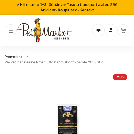
⚡ Kiire tarne 1–3 tööpäeva
•
Tasuta transport alates 29€
Äriklient
•
Kauplused
•
Kontakt
Soovinimekiri
Logi sisse
Petmarket
Record naturaalne Prosciutto närimiskont koerale 2tk 300g
Mine
-20%
pildigalerii
lõppu