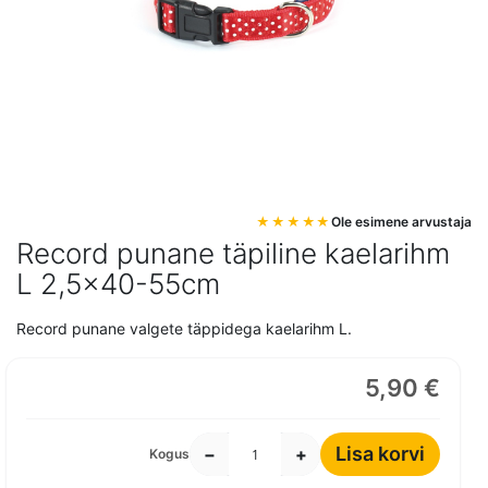
Mine
Ole esimene arvustaja
pildigalerii
Record punane täpiline kaelarihm
algusesse
L 2,5x40-55cm
Record punane valgete täppidega kaelarihm L.
5,90 €
Lisa korvi
−
+
Kogus