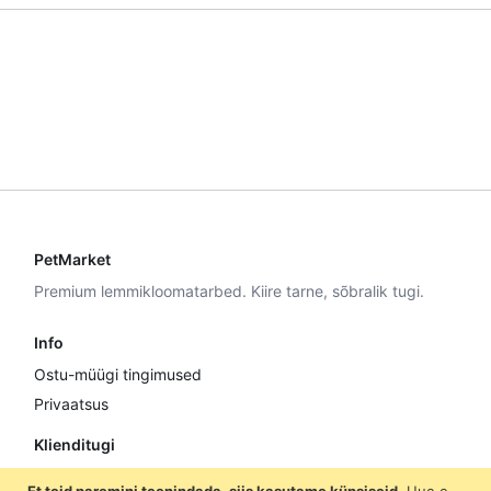
PetMarket
Premium lemmikloomatarbed. Kiire tarne, sõbralik tugi.
Info
Ostu-müügi tingimused
Privaatsus
Klienditugi
E–R 9:00–17:00