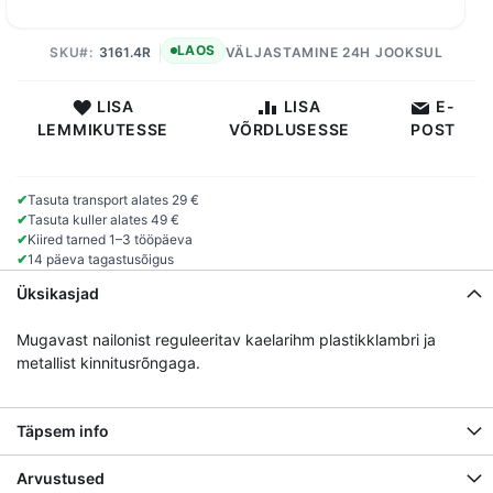
LAOS
SKU
3161.4R
VÄLJASTAMINE 24H JOOKSUL
LISA
LISA
E-
LEMMIKUTESSE
VÕRDLUSESSE
POST
✔
Tasuta transport alates 29 €
✔
Tasuta kuller alates 49 €
✔
Kiired tarned 1–3 tööpäeva
✔
14 päeva tagastusõigus
Üksikasjad
Mugavast nailonist reguleeritav kaelarihm plastikklambri ja
metallist kinnitusrõngaga.
Täpsem info
Arvustused