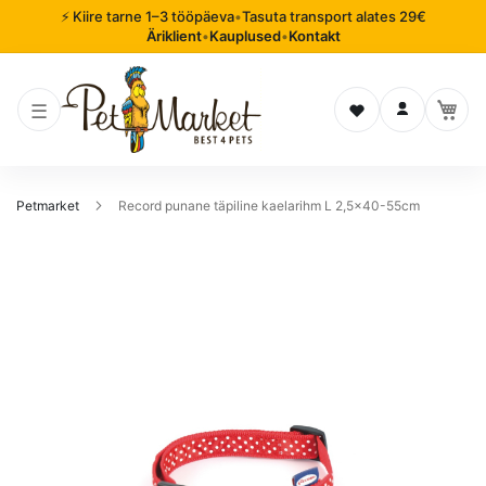
⚡ Kiire tarne 1–3 tööpäeva
•
Tasuta transport alates 29€
Äriklient
•
Kauplused
•
Kontakt
Soovinimekiri
Logi sisse
Petmarket
Record punane täpiline kaelarihm L 2,5x40-55cm
Mine
pildigalerii
lõppu