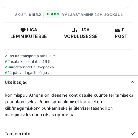
LAOS
SKU
6155.2
VÄLJASTAMINE 24H JOOKSUL
LISA
LISA
E-
LEMMIKUTESSE
VÕRDLUSESSE
POST
✔
Tasuta transport alates 29 €
✔
Tasuta kuller alates 49 €
✔
Kiired tarned 1–3 tööpäeva
✔
14 päeva tagastusõigus
Üksikasjad
Ronimispuu Athena on ideaalne koht kassile küünte teritamiseks
ja puhkamiseks. Ronimispuu alumisel korrusel on
kiik/magamiskorv puhkamiseks ja ülemisel tasandil on
mängimiseks nööri otsas rippuv pall.
Täpsem info