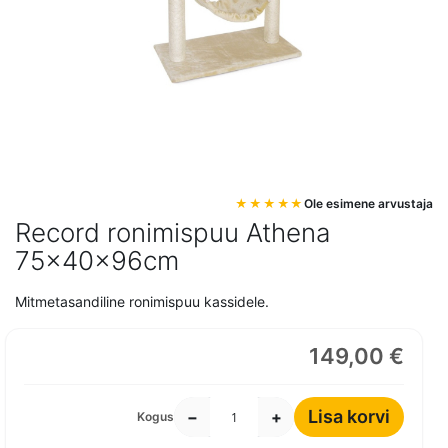
Mine
Ole esimene arvustaja
pildigalerii
Record ronimispuu Athena
algusesse
75x40x96cm
Mitmetasandiline ronimispuu kassidele.
149,00 €
Lisa korvi
−
+
Kogus