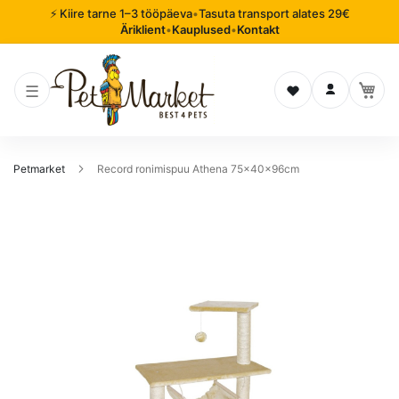
⚡ Kiire tarne 1–3 tööpäeva
•
Tasuta transport alates 29€
Äriklient
•
Kauplused
•
Kontakt
Soovinimekiri
Logi sisse
Petmarket
Record ronimispuu Athena 75x40x96cm
Mine
pildigalerii
lõppu