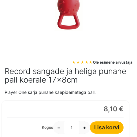
Mine
Ole esimene arvustaja
pildigalerii
Record sangade ja heliga punane
algusesse
pall koerale 17x8cm
Player One sarja punane käepidemetega pall.
8,10 €
Lisa korvi
−
+
Kogus