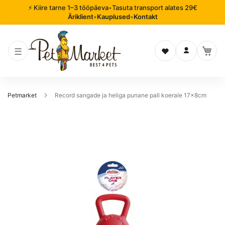
⚡ Kiire tarne 1–3 tööpäeva
•
Tasuta transport alates 29€
Äriklient
•
Kauplused
•
Kontakt
Soovinimekiri
Logi sisse
Petmarket
Record sangade ja heliga punane pall koerale 17x8cm
Mine
pildigalerii
lõppu