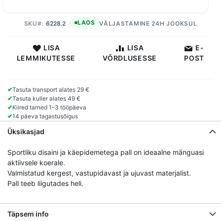
LAOS
SKU
6228.2
VÄLJASTAMINE 24H JOOKSUL
LISA
LISA
E-
LEMMIKUTESSE
VÕRDLUSESSE
POST
✔
Tasuta transport alates 29 €
✔
Tasuta kuller alates 49 €
✔
Kiired tarned 1–3 tööpäeva
✔
14 päeva tagastusõigus
Üksikasjad
Sportliku disaini ja käepidemetega pall on ideaalne mänguasi
aktiivsele koerale.
Valmistatud kergest, vastupidavast ja ujuvast materjalist.
Pall teeb liigutades heli.
Täpsem info