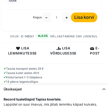
100tk
Lisa korvi
−
+
Kogus
LAOS
SKU
C-1453.1
VÄLJASTAMINE 24H JOOKSUL
LISA
LISA
E-
LEMMIKUTESSE
VÕRDLUSESSE
POST
✔
Tasuta transport alates 29 €
✔
Tasuta kuller alates 49 €
✔
Kiired tarned 1–3 tööpäeva
✔
14 päeva tagastusõigus
Üksikasjad
Record tualetilapid Tapiss koertele.
Lappidel on suur imavus, mis jätab lemmiku käpad kuivaks.