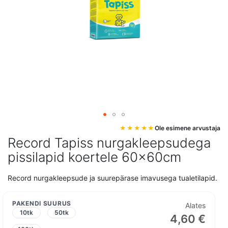
Mine
Ole esimene arvustaja
pildigalerii
Record Tapiss nurgakleepsudega
algusesse
pissilapid koertele 60x60cm
Record nurgakleepsude ja suurepärase imavusega tualetilapid.
PAKENDI SUURUS
Alates
10tk
50tk
4,60 €