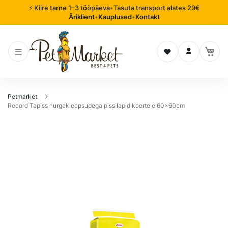
⚡ Kiire tarne 1–3 tööpäeva
•
Tasuta transport alates 29€
Äriklient
•
Kauplused
•
Kontakt
Soovinimekiri
Logi sisse
Petmarket
Record Tapiss nurgakleepsudega pissilapid koertele 60x60cm
Mine
pildigalerii
lõppu