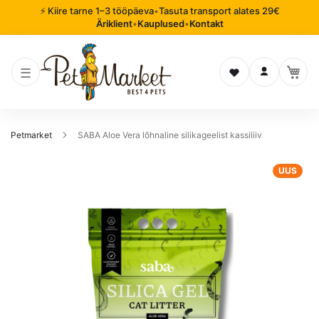
⚡ Kiire tarne 1–3 tööpäeva
•
Tasuta transport alates 29€
Äriklient
•
Kauplused
•
Kontakt
Soovinimekiri
Logi sisse
Petmarket
SABA Aloe Vera lõhnaline silikageelist kassiliiv
Mine
UUS
pildigalerii
lõppu