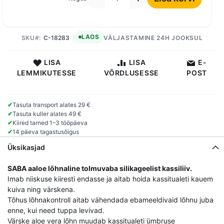
LAOS
SKU
C-18283
VÄLJASTAMINE 24H JOOKSUL
LISA
LISA
E-
LEMMIKUTESSE
VÕRDLUSESSE
POST
✔
Tasuta transport alates 29 €
✔
Tasuta kuller alates 49 €
✔
Kiired tarned 1–3 tööpäeva
✔
14 päeva tagastusõigus
Üksikasjad
SABA aaloe lõhnaline tolmuvaba silikageelist kassiliiv.
Imab niiskuse kiiresti endasse ja aitab hoida kassitualeti kauem
kuiva ning värskena.
Tõhus lõhnakontroll aitab vähendada ebameeldivaid lõhnu juba
enne, kui need tuppa levivad.
Värske aloe vera lõhn muudab kassitualeti ümbruse