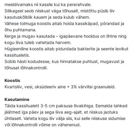
meeldivamaks nii kassile kui ka pererahvale.
Silikageel seob niiskust väga tõhusalt, mistõttu püsib liiv
kasutuskõlblik kauem ja seda kulub vähem.
Vähese tolmuga koostis aitab hoida kassikäpad, põrandad ja
õhu puhtamana.
Kerge ja mugav kasutada – igapäevane hooldus on lihtne ning
kogu liiva tuleb vahetada harvem.
Hügieeniline koostis aitab pidurdada bakterite ja seente levikut
kassitualetis.
Sobib hästi kodudesse, kus hinnatakse puhtust, mugavust ja
tõhusat lõhnakontrolli.
Koostis
Kvartsliiv, vesi, oksüdeeriv aine + 3% värvilisi graanuleid.
Kasutamine
Täida kassitualett 3-5 cm paksuse liivakihiga. Eemalda tahked
jäätmed iga päev ja sega liiva aeg-ajalt, et niiskus jaotuks
ühtlaselt. Vaheta kogu liiv välja siis, kui selle niiskuse sidumise
või lõhnakontrolli võime on vähenenud.