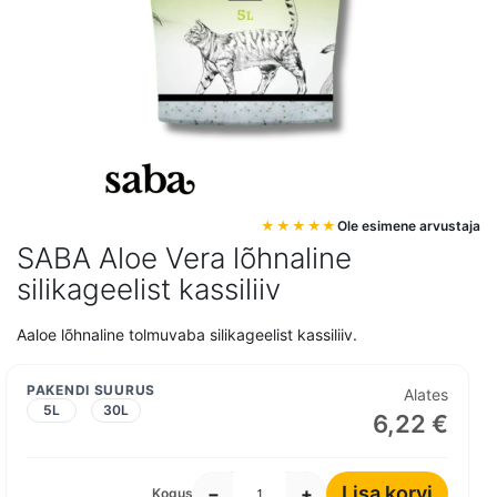
Mine
Ole esimene arvustaja
pildigalerii
SABA Aloe Vera lõhnaline
algusesse
silikageelist kassiliiv
Aaloe lõhnaline tolmuvaba silikageelist kassiliiv.
PAKENDI SUURUS
Alates
5L
30L
6,22 €
Lisa korvi
−
+
Kogus