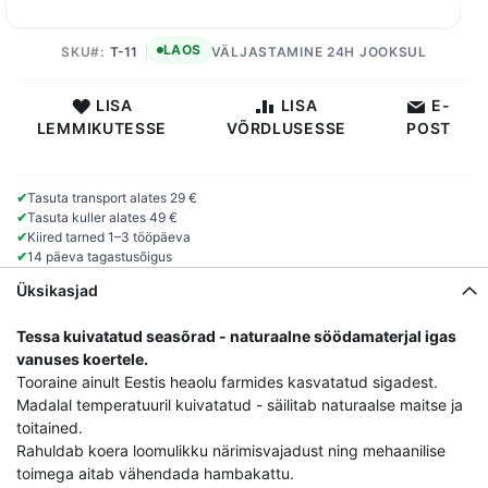
LAOS
SKU
T-11
VÄLJASTAMINE 24H JOOKSUL
LISA
LISA
E-
LEMMIKUTESSE
VÕRDLUSESSE
POST
✔
Tasuta transport alates 29 €
✔
Tasuta kuller alates 49 €
✔
Kiired tarned 1–3 tööpäeva
✔
14 päeva tagastusõigus
Üksikasjad
Tessa kuivatatud seasõrad - naturaalne söödamaterjal igas
vanuses koertele.
Tooraine ainult Eestis heaolu farmides kasvatatud sigadest.
Madalal temperatuuril kuivatatud - säilitab naturaalse maitse ja
toitained.
Rahuldab koera loomulikku närimisvajadust ning mehaanilise
toimega aitab vähendada hambakattu.