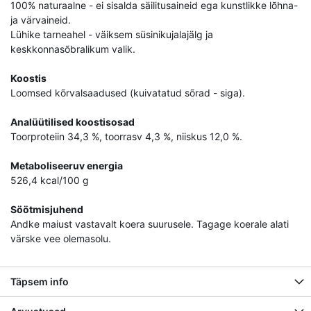
100% naturaalne - ei sisalda säilitusaineid ega kunstlikke lõhna-
ja värvaineid.
Lühike tarneahel - väiksem süsinikujalajälg ja
keskkonnasõbralikum valik.
Koostis
Loomsed kõrvalsaadused (kuivatatud sõrad - siga).
Analüütilised koostisosad
Toorproteiin 34,3 %, toorrasv 4,3 %, niiskus 12,0 %.
Metaboliseeruv energia
526,4 kcal/100 g
Söötmisjuhend
Andke maiust vastavalt koera suurusele. Tagage koerale alati
värske vee olemasolu.
Täpsem info