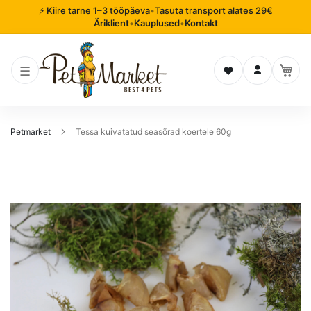
⚡ Kiire tarne 1–3 tööpäeva
•
Tasuta transport alates 29€
Äriklient
•
Kauplused
•
Kontakt
Soovinimekiri
Logi sisse
Petmarket
Tessa kuivatatud seasõrad koertele 60g
Mine
pildigalerii
lõppu