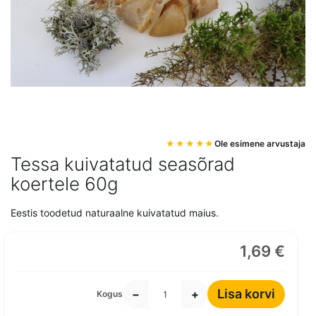
Mine
Ole esimene arvustaja
pildigalerii
Tessa kuivatatud seasõrad
algusesse
koertele 60g
Eestis toodetud naturaalne kuivatatud maius.
1,69 €
Lisa korvi
−
+
Kogus