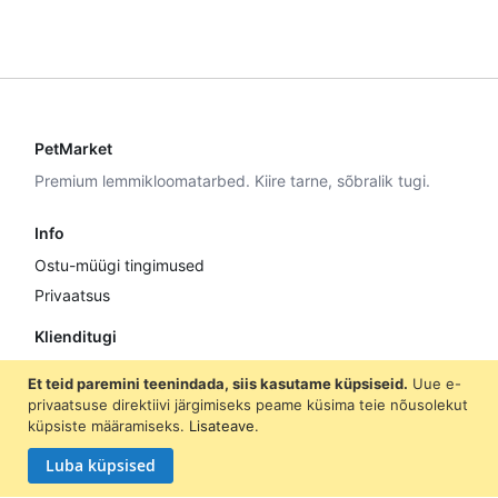
PetMarket
Premium lemmikloomatarbed. Kiire tarne, sõbralik tugi.
Info
Ostu-müügi tingimused
Privaatsus
Klienditugi
E–R 9:00–17:00
Et teid paremini teenindada, siis kasutame küpsiseid.
Uue e-
+372 5307 8870
privaatsuse direktiivi järgimiseks peame küsima teie nõusolekut
küpsiste määramiseks.
Lisateave
.
info@petmarket.ee
Luba küpsised
Liitu