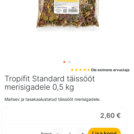
Mine
Ole esimene arvustaja
pildigalerii
Tropifit Standard täissööt
algusesse
merisigadele 0,5 kg
Maitsev ja tasakaalustatud täissööt merisigadele.
2,60 €
Lisa korvi
−
+
Kogus