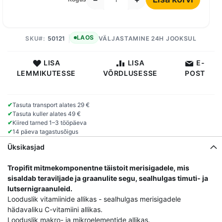
LAOS
SKU
50121
VÄLJASTAMINE 24H JOOKSUL
LISA
LISA
E-
LEMMIKUTESSE
VÕRDLUSESSE
POST
✔
Tasuta transport alates 29 €
✔
Tasuta kuller alates 49 €
✔
Kiired tarned 1–3 tööpäeva
✔
14 päeva tagastusõigus
Üksikasjad
Tropifit mitmekomponentne täistoit merisigadele, mis
sisaldab teraviljade ja graanulite segu, sealhulgas timuti- ja
lutsernigraanuleid.
Looduslik vitamiinide allikas - sealhulgas merisigadele
hädavaliku C-vitamiini allikas.
Looduslik makro- ja mikroelementide allikas.