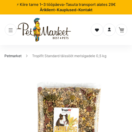
⚡ Kiire tarne 1–3 tööpäeva
•
Tasuta transport alates 29€
Äriklient
•
Kauplused
•
Kontakt
Soovinimekiri
Logi sisse
Petmarket
Tropifit Standard täissööt merisigadele 0,5 kg
Mine
pildigalerii
lõppu