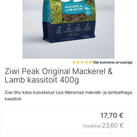
Mine
Ole esimene arvustaja
pildigalerii
Ziwi Peak Original Mackerel &
algusesse
Lamb kassitoit 400g
Ziwi õhu käes kuivatatud Uus-Meremaa makrelli- ja lambalihaga
kassitoit.
17,70 €
Erihind
23,60 €
Tavahind