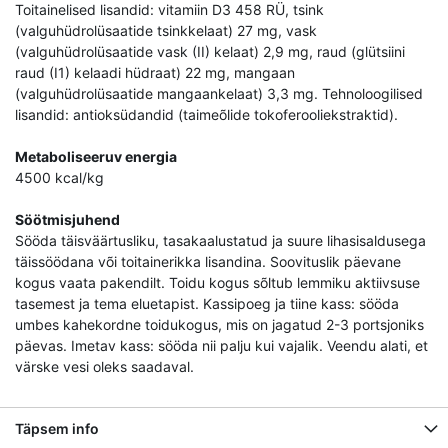
Toitainelised lisandid: vitamiin D3 458 RÜ, tsink
(valguhüdrolüsaatide tsinkkelaat) 27 mg, vask
(valguhüdrolüsaatide vask (II) kelaat) 2,9 mg, raud (glütsiini
raud (I1) kelaadi hüdraat) 22 mg, mangaan
(valguhüdrolüsaatide mangaankelaat) 3,3 mg. Tehnoloogilised
lisandid: antioksüdandid (taimeõlide tokoferooliekstraktid).
Metaboliseeruv energia
4500 kcal/kg
Söötmisjuhend
Sööda täisväärtusliku, tasakaalustatud ja suure lihasisaldusega
täissöödana või toitainerikka lisandina. Soovituslik päevane
kogus vaata pakendilt. Toidu kogus sõltub lemmiku aktiivsuse
tasemest ja tema eluetapist. Kassipoeg ja tiine kass: sööda
umbes kahekordne toidukogus, mis on jagatud 2-3 portsjoniks
päevas. Imetav kass: sööda nii palju kui vajalik. Veendu alati, et
värske vesi oleks saadaval.
Täpsem info