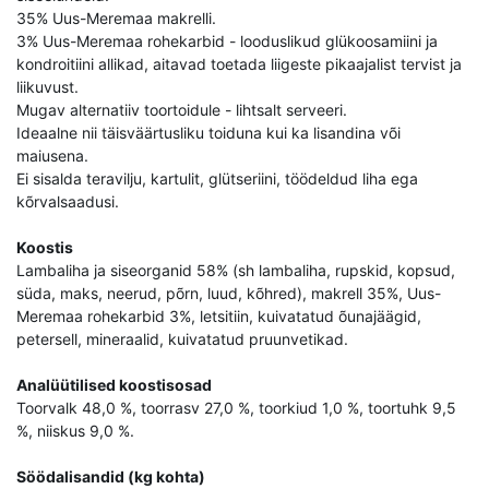
35% Uus-Meremaa makrelli.
3% Uus-Meremaa rohekarbid - looduslikud glükoosamiini ja
kondroitiini allikad, aitavad toetada liigeste pikaajalist tervist ja
liikuvust.
Mugav alternatiiv toortoidule - lihtsalt serveeri.
Ideaalne nii täisväärtusliku toiduna kui ka lisandina või
maiusena.
Ei sisalda teravilju, kartulit, glütseriini, töödeldud liha ega
kõrvalsaadusi.
Koostis
Lambaliha ja siseorganid 58% (sh lambaliha, rupskid, kopsud,
süda, maks, neerud, põrn, luud, kõhred), makrell 35%, Uus-
Meremaa rohekarbid 3%, letsitiin, kuivatatud õunajäägid,
petersell, mineraalid, kuivatatud pruunvetikad.
Analüütilised koostisosad
Toorvalk 48,0 %, toorrasv 27,0 %, toorkiud 1,0 %, toortuhk 9,5
%, niiskus 9,0 %.
Söödalisandid (kg kohta)