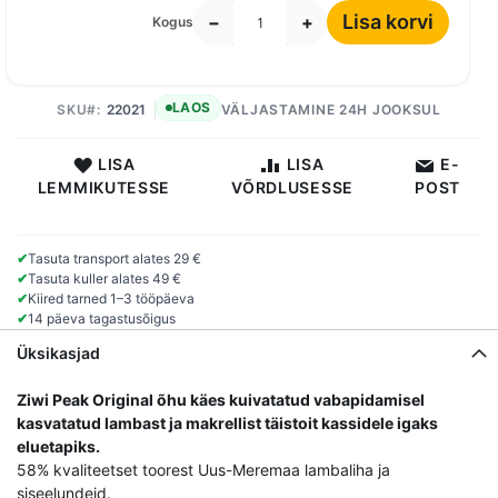
Lisa korvi
−
+
Kogus
LAOS
SKU
22021
VÄLJASTAMINE 24H JOOKSUL
LISA
LISA
E-
LEMMIKUTESSE
VÕRDLUSESSE
POST
✔
Tasuta transport alates 29 €
✔
Tasuta kuller alates 49 €
✔
Kiired tarned 1–3 tööpäeva
✔
14 päeva tagastusõigus
Üksikasjad
Ziwi Peak Original õhu käes kuivatatud vabapidamisel
kasvatatud lambast ja makrellist täistoit kassidele igaks
eluetapiks.
58% kvaliteetset toorest Uus-Meremaa lambaliha ja
siseelundeid.