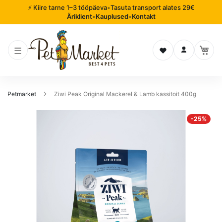
⚡ Kiire tarne 1–3 tööpäeva
•
Tasuta transport alates 29€
Äriklient
•
Kauplused
•
Kontakt
Soovinimekiri
Logi sisse
Petmarket
Ziwi Peak Original Mackerel & Lamb kassitoit 400g
Mine
-25%
pildigalerii
lõppu